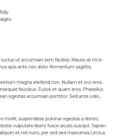
ully
mages.
s luctus ut accumsan sem facilisis. Mauris at mi in
mus quis ante nec dolor fermentum sagittis.
 pretium magna eleifend non. Nullam et orci eros.
onsequat faucibus. Fusce et quam eros. Phasellus
nean egestas accumsan porttitor. Sed ante odio,
non mollit, suspendisse pulvinar egestas a donec.
estie vulputate libero fusce iaculis suscipit. Sapien
aliquet et nisl nunc, per sed sed maecenas.Lectus