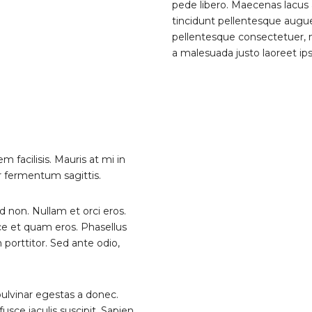
pede libero. Maecenas lacus 
tincidunt pellentesque augue
pellentesque consectetuer, n
a malesuada justo laoreet ips
 facilisis. Mauris at mi in
r fermentum sagittis.
 non. Nullam et orci eros.
ce et quam eros. Phasellus
porttitor. Sed ante odio,
 pulvinar egestas a donec.
usce iaculis suscipit. Sapien