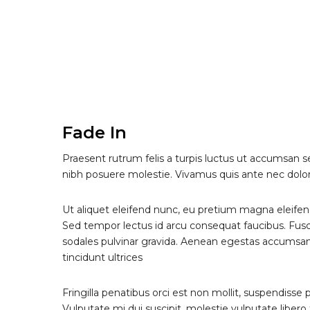
Fade In
Praesent rutrum felis a turpis luctus ut accumsan sem
nibh posuere molestie. Vivamus quis ante nec dolo
Ut aliquet eleifend nunc, eu pretium magna eleifend
Sed tempor lectus id arcu consequat faucibus. Fus
sodales pulvinar gravida. Aenean egestas accumsan 
tincidunt ultrices
Fringilla penatibus orci est non mollit, suspendisse
Vulputate mi dui suscipit, molestie vulputate libero f