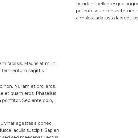
tincidunt pellentesque augue
pellentesque consectetuer, n
a malesuada justo laoreet ips
 facilisis. Mauris at mi in
r fermentum sagittis.
 non. Nullam et orci eros.
ce et quam eros. Phasellus
porttitor. Sed ante odio,
 pulvinar egestas a donec.
usce iaculis suscipit. Sapien
per sed sed maecenas.Lectus