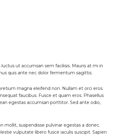
s luctus ut accumsan sem facilisis. Mauris at mi in
mus quis ante nec dolor fermentum sagittis.
 pretium magna eleifend non. Nullam et orci eros.
onsequat faucibus. Fusce et quam eros. Phasellus
nean egestas accumsan porttitor. Sed ante odio,
non mollit, suspendisse pulvinar egestas a donec.
estie vulputate libero fusce iaculis suscipit. Sapien