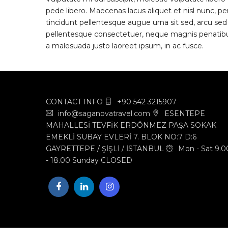
pede libero. Maecenas lacus aliquet et nisl nunc, 
tincidunt pellentesque augue urna sit sed, arcu se
pellentesque consectetuer, neque magnis penatibus 
a malesuada justo laoreet ipsum, in ac fusce.
CONTACT INFO
+90 542 3215907
info@saganovatravel.com
ESENTEPE
MAHALLESİ TEVFİK ERDÖNMEZ PAŞA SOKAK
EMEKLİ SUBAY EVLERİ 7. BLOK NO:7 D:6
GAYRETTEPE / ŞİŞLİ / İSTANBUL
Mon - Sat 9.0
- 18.00 Sunday CLOSED