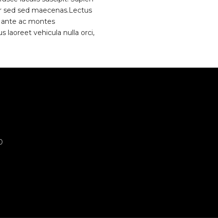
per sed sed maecenas.Lectus
d ante ac montes
laoreet vehicula nulla orci,
0