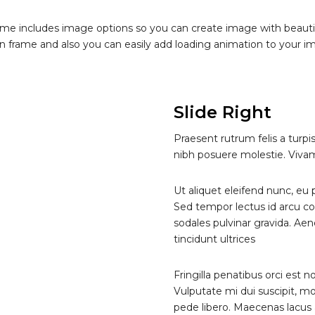
me includes image options so you can create image with beautif
n frame and also you can easily add loading animation to your i
Slide Right
Praesent rutrum felis a turpi
nibh posuere molestie. Viva
Ut aliquet eleifend nunc, eu
Sed tempor lectus id arcu c
sodales pulvinar gravida. Ae
tincidunt ultrices
Fringilla penatibus orci est 
Vulputate mi dui suscipit, mol
pede libero. Maecenas lacus 