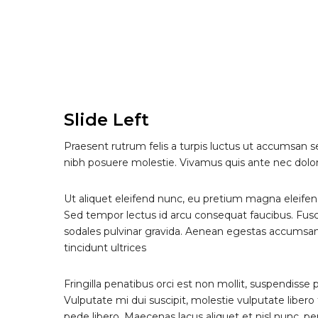
Slide Left
Praesent rutrum felis a turpis luctus ut accumsan sem
nibh posuere molestie. Vivamus quis ante nec dolo
Ut aliquet eleifend nunc, eu pretium magna eleifend
Sed tempor lectus id arcu consequat faucibus. Fus
sodales pulvinar gravida. Aenean egestas accumsan 
tincidunt ultrices
Fringilla penatibus orci est non mollit, suspendisse
Vulputate mi dui suscipit, molestie vulputate libero f
pede libero. Maecenas lacus aliquet et nisl nunc, 