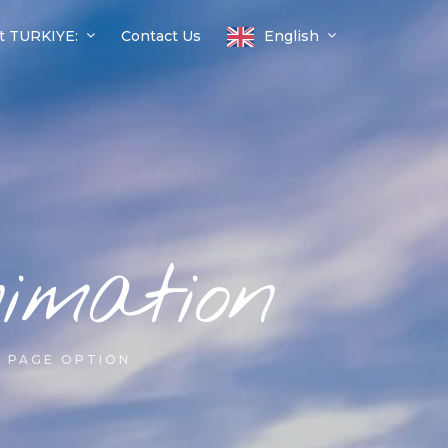
t TURKIYE:
Contact Us
English
imation
G PAGE OPTION