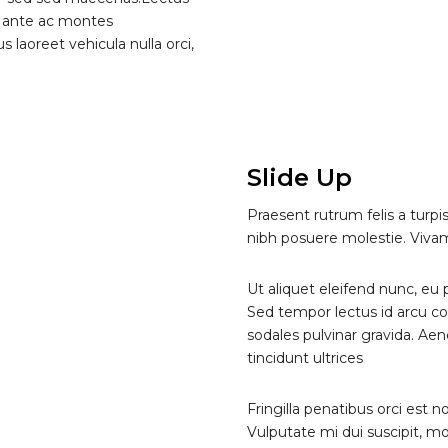
d ante ac montes
laoreet vehicula nulla orci,
Slide Up
Praesent rutrum felis a turpi
nibh posuere molestie. Viva
Ut aliquet eleifend nunc, eu
Sed tempor lectus id arcu c
sodales pulvinar gravida. Ae
tincidunt ultrices
Fringilla penatibus orci est 
Vulputate mi dui suscipit, mol